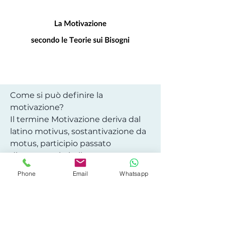
Come si può definire la
motivazione?
Il termine Motivazione deriva dal
latino motivus, sostantivazione da
motus, participio passato
di movere – in italiano muovere.
La motivazione svolge
Phone
Email
Whatsapp
fondamentalmente due funzioni:
attivare e orientare
comportamenti
specie-specifici...