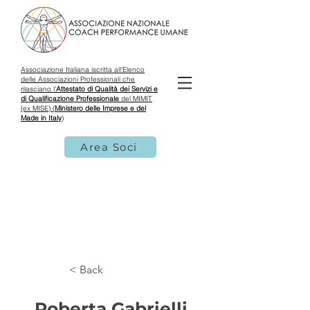
Associazione Italiana iscritta all'Elenco
delle Associazioni Professionali che
rilasciano l'
Attestato di Qualità dei Servizi e
di Qualificazione Professionale
del MIMIT
(ex MISE) (
Ministero delle Imprese e del
Made in Italy
)
Area Soci
< Back
Roberta Gabrielli