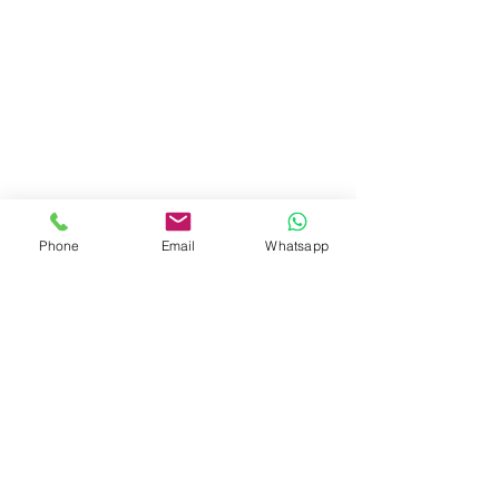
Phone
Email
Whatsapp
Via M. Bragadin, 6
00136 Roma
Via C. Monteverdi, 14
46030 Dosolo
Via Maurixe 38, 18038
Sanremo (IM)