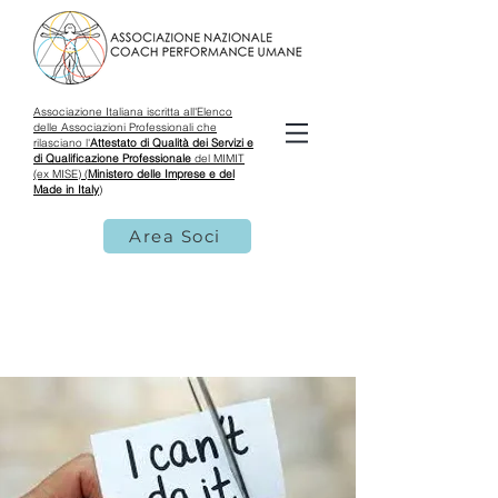
Associazione Italiana iscritta all'Elenco
delle Associazioni Professionali che
rilasciano l'
Attestato di Qualità dei Servizi e
di Qualificazione Professionale
del MIMIT
(ex MISE) (
Ministero delle Imprese e del
Made in Italy
)
Area Soci