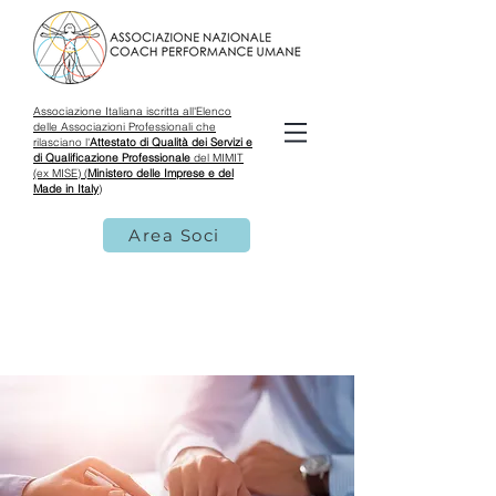
Associazione Italiana iscritta all'Elenco
delle Associazioni Professionali che
rilasciano l'
Attestato di Qualità dei Servizi e
di Qualificazione Professionale
del MIMIT
(ex MISE) (
Ministero delle Imprese e del
Made in Italy
)
Area Soci