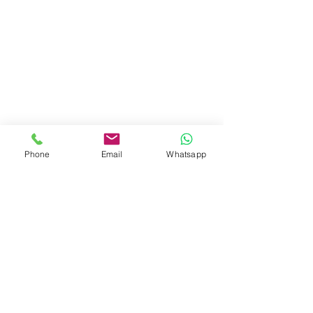
Phone
Email
Whatsapp
Via M. Bragadin, 6
00136 Roma
Via C. Monteverdi, 14
46030 Dosolo
Via Maurixe 38, 18038
Sanremo (IM)