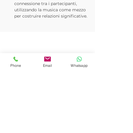
connessione tra i partecipanti, 
utilizzando la musica come mezzo 
per costruire relazioni significative.
Phone
Email
Whatsapp
Via M. Bragadin, 6
00136 Roma
Via C. Monteverdi, 14
46030 Dosolo
Via Maurixe 38, 18038
Sanremo (IM)