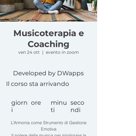
Musicoterapia e
Coaching
ven 24 ott
  |  
evento in zoom
Developed by DWapps
Il corso sta arrivando
giorn
ore
minu
seco
i
ti
ndi
L’Armonia come Strumento di Gestione
Emotiva
Il potere della musica per migliorare la