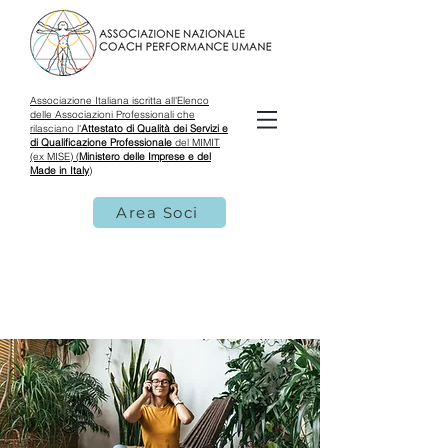
Associazione Italiana iscritta all'Elenco
delle Associazioni Professionali che
rilasciano l'
Attestato di Qualità dei Servizi e
di Qualificazione Professionale
del MIMIT
(ex MISE) (
Ministero delle Imprese e del
Made in Italy
)
Area Soci