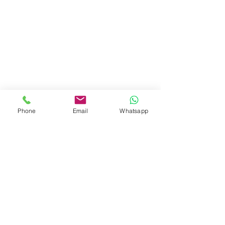
Phone
Email
Whatsapp
Via M. Bragadin, 6
00136 Roma
Via C. Monteverdi, 14
46030 Dosolo
Via Maurixe 38, 18038
Sanremo (IM)