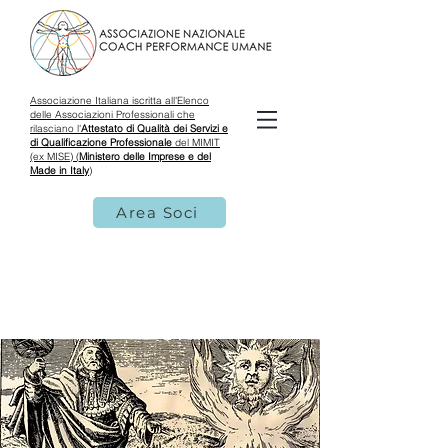
Associazione Italiana iscritta all'Elenco
delle Associazioni Professionali che
rilasciano l'
Attestato di Qualità dei Servizi e
di Qualificazione Professionale
del MIMIT
(ex MISE) (
Ministero delle Imprese e del
Made in Italy
)
Area Soci